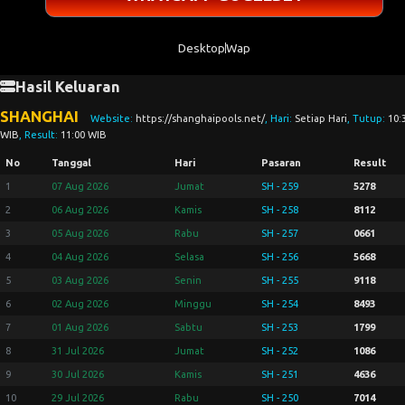
Desktop
Wap
Hasil Keluaran
SHANGHAI
Website:
https://shanghaipools.net/
, Hari:
Setiap Hari
, Tutup:
10:
WIB
, Result:
11:00 WIB
No
Tanggal
Hari
Pasaran
Result
1
07 Aug 2026
Jumat
SH - 259
5278
2
06 Aug 2026
Kamis
SH - 258
8112
3
05 Aug 2026
Rabu
SH - 257
0661
4
04 Aug 2026
Selasa
SH - 256
5668
5
03 Aug 2026
Senin
SH - 255
9118
6
02 Aug 2026
Minggu
SH - 254
8493
7
01 Aug 2026
Sabtu
SH - 253
1799
8
31 Jul 2026
Jumat
SH - 252
1086
9
30 Jul 2026
Kamis
SH - 251
4636
10
29 Jul 2026
Rabu
SH - 250
7014