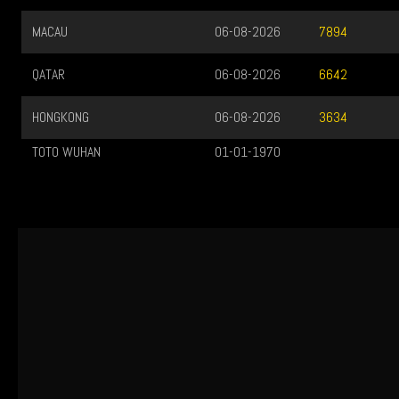
MACAU
06-08-2026
7894
QATAR
06-08-2026
6642
HONGKONG
06-08-2026
3634
TOTO WUHAN
01-01-1970