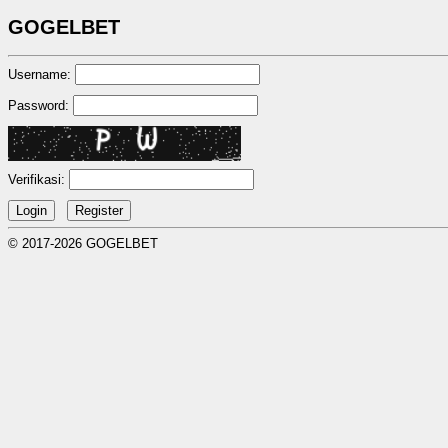
GOGELBET
Username:
Password:
Verifikasi:
© 2017-2026 GOGELBET